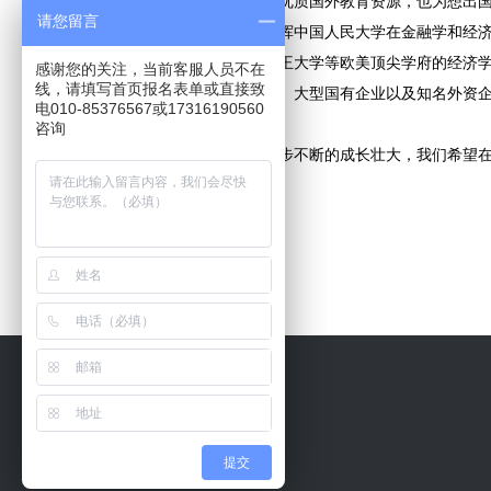
可见中外合作办学不仅引进了优质国外教育资源，也为想出
请您留言
汉青经济与金融高级研究院发挥中国人民大学在金融学和经
拥有哈佛、斯坦福、剑桥和女王大学等欧美顶尖学府的经济
感谢您的关注，当前客服人员不在
线，请填写首页报名表单或直接致
获得顶级金融机构、政府机关、大型国有企业以及知名外资
电010-85376567或17316190560
行等。优质校友资源不断壮大。
咨询
人大中外合作办学硕士
在一步步不断的成长壮大，我们希望
提交