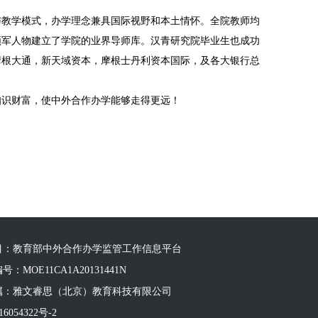
与教学模式，办学理念兼具国际视野和本土情怀。全院教师均
领军人物建立了学院的业界导师库。汉青研究院毕业生也成功
摩根大通，新天域资本，摩根士丹利资本国际，及各大银行总
知识财富，使中外合作办学能够走得更远！
目：教育部中外合作办学监管工作信息平台
：MOE11CA1A20131441N
属：雅文睿思（北京）教育科技有限公司
6054322号-2