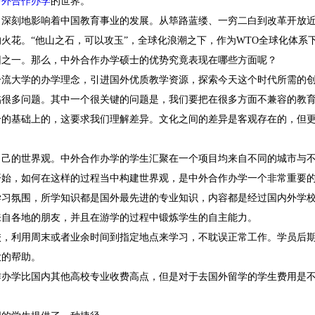
中外合作办学
的世界。
，深刻地影响着中国教育事业的发展。从筚路蓝缕、一穷二白到改革开放
火花。“他山之石，可以攻玉”，全球化浪潮之下，作为WTO全球化体系
因之一。那么，中外合作办学硕士的优势究竟表现在哪些方面呢？
一流大学的办学理念，引进国外优质教学资源，探索今天这个时代所需的
临很多问题。其中一个很关键的问题是，我们要把在很多方面不兼容的教
合的基础上的，这要求我们理解差异。文化之间的差异是客观存在的，但
自己的世界观。中外合作办学的学生汇聚在一个项目均来自不同的城市与
开始，如何在这样的过程当中构建世界观，是中外合作办学一个非常重要
学习氛围，所学知识都是国外最先进的专业知识，内容都是经过国内外学
来自各地的朋友，并且在游学的过程中锻炼学生的自主能力。
校，利用周末或者业余时间到指定地点来学习，不耽误正常工作。学员后
大的帮助。
作办学比国内其他高校专业收费高点，但是对于去国外留学的学生费用是